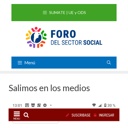
Saltar
al
SUMATE | UE y ODS
contenido
Menú
Salimos en los medios