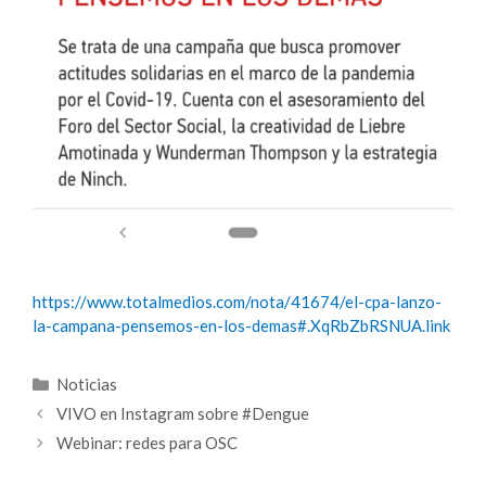
https://www.totalmedios.com/nota/41674/el-cpa-lanzo-
la-campana-pensemos-en-los-demas#.XqRbZbRSNUA.link
Categorías
Noticias
VIVO en Instagram sobre #Dengue
Webinar: redes para OSC