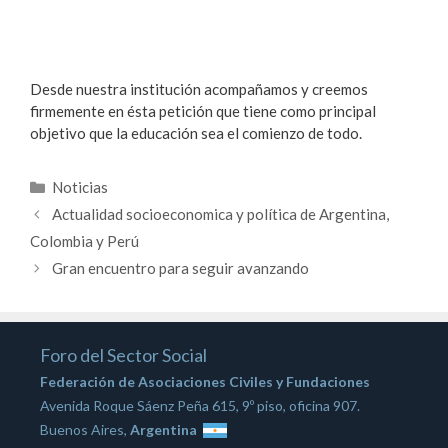
Desde nuestra institución acompañamos y creemos
firmemente en ésta petición que tiene como principal
objetivo que la educación sea el comienzo de todo.
Categorías
Noticias
Actualidad socioeconomica y política de Argentina,
Colombia y Perú
Gran encuentro para seguir avanzando
Foro del Sector Social
Federación de Asociaciones Civiles y Fundaciones
Avenida Roque Sáenz Peña 615, 9º piso, oficina 907.
Buenos Aires,
Argentina