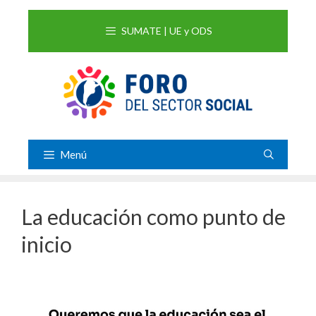
Saltar
al
SUMATE | UE y ODS
contenido
Menú
La educación como punto de
inicio