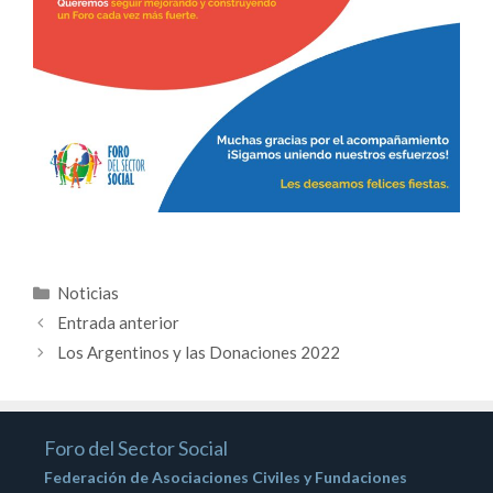
Categorías
Noticias
Entrada anterior
Los Argentinos y las Donaciones 2022
Foro del Sector Social
Federación de Asociaciones Civiles y Fundaciones