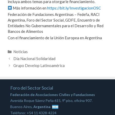
incluya ambos temas para otorgarle financiamiento.
Más información en
https://bit.ly/InvestigacionOSC
Federación de Fundaciones Argentinas – Fedefa, RACI
Argentina, Foro del Sector Social, GDFE, Encuentro de
Entidades No Gubernamentales para el Desarrollo y Red
Bancos de Alimentos
Con el financiamiento de la Unión Europea en Argentina
Categorías
Noticias
Día Nacional Solidaridad
Grupo Develop Latinoamérica
Foro del Sector Social
Federación de Asociaciones Civiles y Fundaciones
Avenida Roque Sáenz Peña 615, 9º piso, oficina 907.
Buenos Aires,
Argentina
Teléfono: +54 11 4328-4224