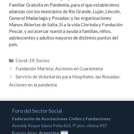
Familiar Gratuita en Pandemia, para el que establecimos
alianzas con los municipios de Río Grande, Luján, Lincoln,
General Madariaga y Posadas; y las organizaciones
Manos Abiertas de Salta, Sí a la vida Clorinda y Fundación
Pescar, y así acercar nuestra ayuda a familias, niños,
adolescentes y adultos mayores de distintos puntos del
país.
Categorías
Covid-19
,
Socios
Fundación Marista: Acciones en Cuarentena
Servicio de Voluntarias para Hospitales, las Rosadas:
Acciones en la pandemia
Foro del Sector Social
Federación de Asociaciones Civiles y Fundaciones
Avenida Roque Sáenz Peña 615, 9º piso, oficina 907.
Buenos Aires,
Argentina